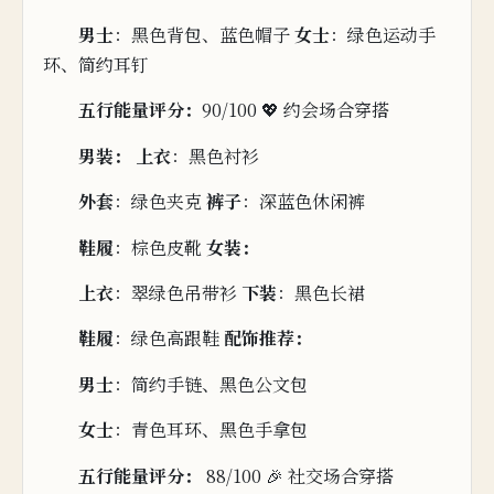
男士
：黑色背包、蓝色帽子
女
士
：绿色运动手
环、简约耳钉
五行能量评分：
90/100 💖 约
会场合穿搭
男装：
上衣
：黑色衬衫
外套
：
绿色夹克
裤子
：深蓝色休闲裤
鞋履
：棕色皮靴
女装：
上衣
：
翠绿色
吊带
衫
下
装
：黑色长裙
鞋
履
：绿
色高跟鞋
配饰推荐：
男士
：简
约
手链、黑色公文包
女士
：青色耳环、黑色手拿包
五行能量评分：
88/100 🎉 社交场合穿搭