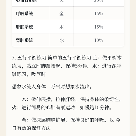
呼吸系统
金
15%
肝脏系统
木
15%
肾脏系统
水
10%
7. 五行平衡练习 简单的五行
平衡练习
土
：做平衡木
练
习，站
立
时脚跟抬起，保持5分钟。
水
：进行深呼
吸练习，吸气时
想
象水流入身体，
呼气时想象水流出。
木
：做伸展操，拉伸肝经，保持身体的柔韧性。
火
：进行简易的心肺有氧运动，如慢跑10分钟。
金
：做深层胸腔扩展，
保持良好的呼吸。
8. 今
日有效的保健方法