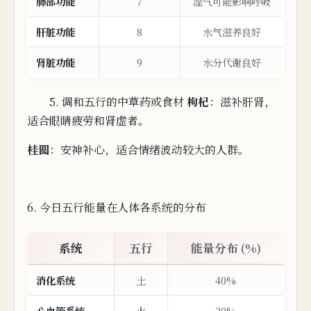
肺部功能
7
湿气可能影响呼吸
肝脏功能
8
水气
滋
养良
好
肾脏功能
9
水分代谢良好
5. 调和五行的中草药或食材
枸杞
：滋补肝肾，
适合眼睛疲劳和肾虚者。
桂圆
：安神补心，适合情绪波
动
较大的
人
群。
6. 今日五行能量在人体各系统的分布
系统
五行
能量分布 (%)
消
化系统
土
40%
心血管系统
火
20%