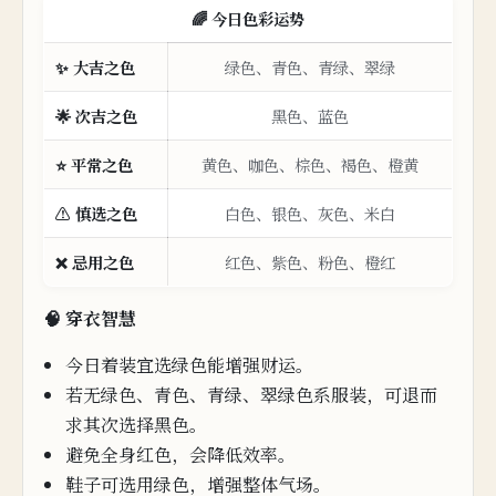
🌈 今日色彩运势
✨ 大吉之色
绿色、青色、青绿、翠绿
🌟 次
吉
之色
黑色、蓝色
⭐ 平常之色
黄色、咖色、棕色、褐色、橙黄
⚠️ 慎选之色
白色、银色、灰色、米白
❌ 忌
用
之
色
红色、紫
色、粉
色、橙红
🧠 穿衣智慧
今日着装宜
选
绿色
能增强财运。
若无绿
色、青色、青绿、翠绿色系服
装，可
退而
求其次选择黑色。
避免全身红色，
会降低效率。
鞋子可选用
绿
色，增强
整
体气场。