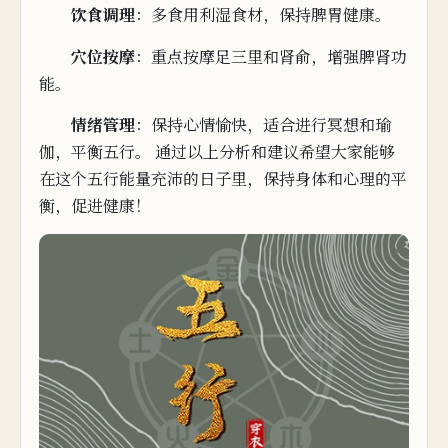
饮食调理
：多
食用
利湿食材，保持脾
胃健康。
穴
位
按
摩
：重
点
按
摩足三里和肾俞，增强脾肾功
能。
情
绪管
理
：保持心情愉快，
适
合进行冥
想和瑜
伽，平
衡五行。 通
过以
上分
析和建议
希望大家能够
在这个五行能量充沛的日子
里，保持身体和心理的平
衡，促进健康！