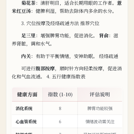
菊
花
茶
：清肝
明目，适合长期用眼的工作者。
薏
米红豆汤
：
健脾利湿，帮助去除体内多余的水
分。
3. 穴位按摩及经络疏通方法 推荐穴位
足三里
：增强脾胃功
能，促进消化。
肾俞
：滋
养肾脏，调和
水
气。
内
关
：有助于平衡情绪，安神助眠。 经络疏通
可进行
腹部按摩
，顺时针方向轻柔按摩，
促进消
化和气血流通。 4. 五行健康指数表
健康方面
指数 (1-10)
评估说明
消化系统
8
脾胃功能较强
心血管系统
6
情
绪波动需关注