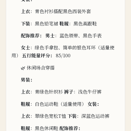
上衣
：青
色
衬
衫搭配黑色西装外套
下装
：
黑色
铅笔裙
鞋履
：黑色高跟鞋
配饰推荐：
男士
：蓝色领带、黑色
手表
女士
：绿色
手拿包、简
单的
银色耳环（适量使
用）
五行能量评分：
85/100
🌿 休闲场
合穿搭
男装：
上衣
：青
绿
色
针织衫
裤子
：浅色牛仔裤
鞋履
：白
色运动鞋（适量使用）
女装：
上衣
：翠绿色宽松T恤
下装
：深蓝色
运动裤
鞋履
：黑
色休
闲鞋
配饰推荐：