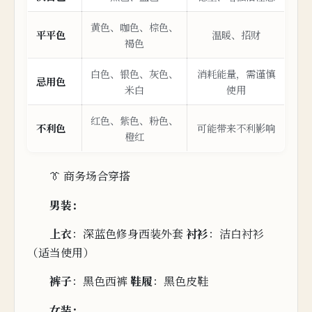
黄
色、咖色、棕色、
平平色
温暖、招财
褐色
白色、银色、灰色、
消耗能量，需谨慎
忌用色
米白
使用
红色、紫色、粉色、
不
利
色
可能带来不利影响
橙红
👔 商务场合穿搭
男装：
上衣
：深蓝色修身
西
装
外套
衬衫
：
洁白衬衫
（适当使用）
裤
子
：黑色西裤
鞋履
：黑色皮鞋
女装：