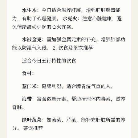
水生木
：今
日适
合滋养肝脏，增强肝脏解毒能
力，有助于
心理健康。
水克火
：
注意心
脏健康，避
免
情绪波动引起的心火亢盛。
水被金克
：需
加
强
金属元素的补充，增强肺部功
能以防湿气入侵。 2. 饮食及茶饮推荐
适合今日五行特性的饮食
食材
：
薏仁米
：
健脾利湿，适合
脾
胃湿气重的人。
海带
：富含微量元素，帮助清理体内毒素，滋养
肾脏。
绿叶蔬菜
：如菠菜、芹菜，能补充肝脏所需的养
分。 茶饮推荐