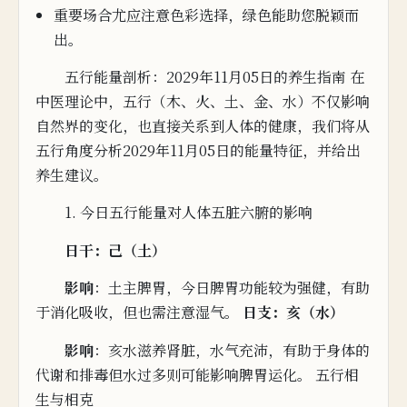
重要场合尤应注意色彩选择，绿色能助您脱颖而
出
。
五行
能量剖析：2029年11月05日的养生指南 在
中医理论
中，五行（木、火、土、金、水）不仅影响
自然界的变化，也直接关系到人体的健康，我们将从
五行角度分析2029年11月05日的能
量特征，并给出
养生建议。
1. 今日五行能量对人体五脏六腑的影响
日
干：己（土）
影响
：土主脾胃，今日脾胃功能较为强健
，有助
于
消化吸收，
但也需注意湿气。
日支：
亥（水）
影响
：亥水滋养肾脏，水气充沛，有助于身体的
代谢和排毒
但水过多则可能影响
脾胃
运化。 五行相
生与相克