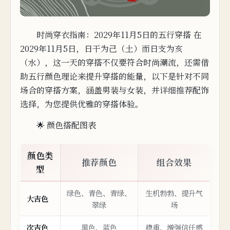
时尚穿衣指南：2029年11月5日的五行穿搭 在
2029年11月5日，日干为己（土）而
日支为亥
（水），这一天的
穿搭不仅要符合时尚潮流，还需借
助五行颜色理论来提升穿搭的
能量，
以
下
是针对不同
场合的穿搭方案，涵盖男装与女装，并详细推荐
配饰
选择，为您提供优
雅
的穿搭体验。
🌟 颜色搭配图表
颜色类
推荐
颜
色
组
合效
果
型
绿色、青色、青
绿、
生机勃勃、提升气
大吉色
翠绿
场
次吉色
黑色、蓝色
稳重、增强信任感