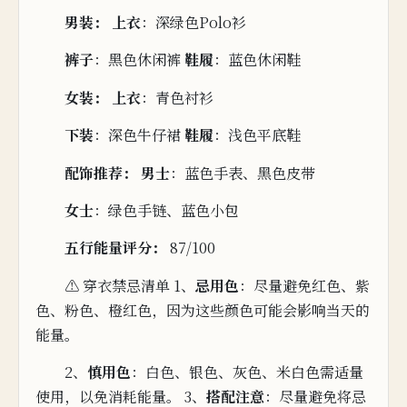
男装：
上衣
：深绿色Polo衫
裤子
：
黑色
休
闲裤
鞋履
：蓝色休闲鞋
女装：
上衣
：青色衬衫
下装
：深色牛仔裙
鞋履
：浅色平底鞋
配饰推荐：
男士
：蓝色手表
、黑色皮带
女
士
：绿色手链、蓝色小包
五
行能量评分：
87/100
⚠️ 穿衣禁忌清单 1、
忌用
色
：尽量避免红色、紫
色、粉色、橙红色，因为这些颜色可能会影
响
当天的
能量。
2、
慎用色
：白色、银色、灰色、米
白色需适量
使用，以免消耗能量。 3、
搭配注意
：尽量避免将忌