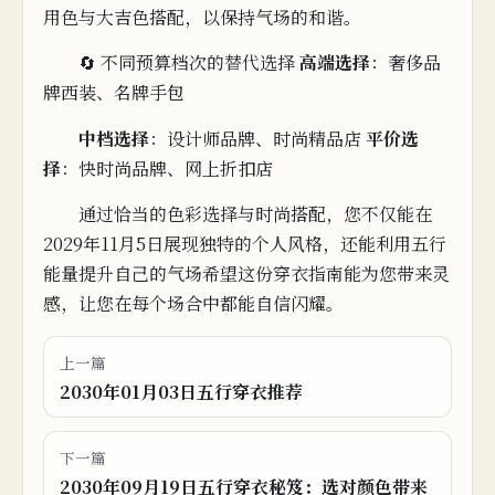
用色与大吉色搭配，以保持气场的和谐。
🔄 不同预算档次的替代选择
高端选择
：奢侈品
牌西
装、名牌
手包
中
档选
择
：设计师品牌、时尚精
品店
平价选
择
：快时尚品牌、网上折扣店
通过恰当的色彩
选择与时尚搭
配，您不仅能在
2029年11月5日展现独特的个人风格，还能利用五行
能量提升自己的气场
希
望
这份穿衣
指南能为您带来灵
感，让您在每个场合中都能自信闪
耀。
上一篇
2030年01月03日五行穿衣推荐
下一篇
2030年09月19日五行穿衣秘笈：选对颜色带来