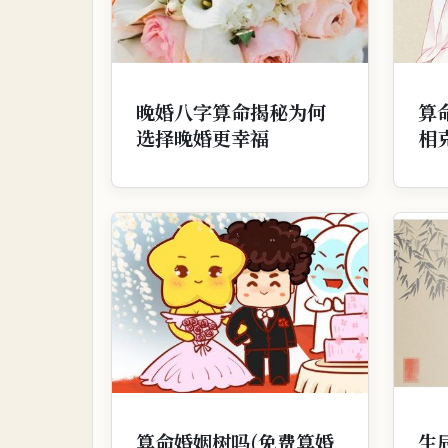
晚婚八字算命揭秘为何
算
选择晚婚更幸福
相
算命婚姻树吗(免费算婚
生