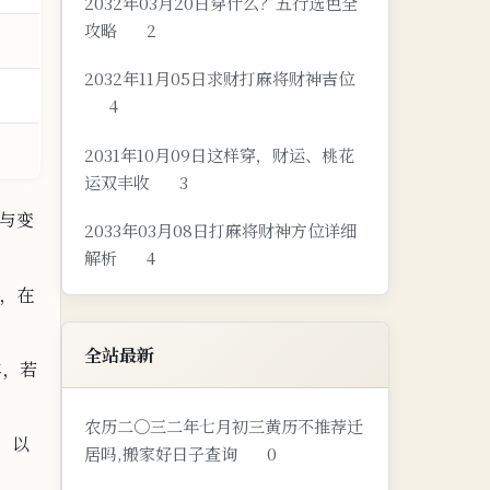
2032年03月20日穿什么？五行选色全
攻略
2
2032年11月05日求财打麻将财神吉位
4
2031年10月09日这样穿，财运、桃花
运双丰收
3
与变
2033年03月08日打麻将财神方位详细
解析
4
，在
全站最新
年，若
农历二〇三二年七月初三黄历不推荐迁
，以
居吗,搬家好日子查询
0