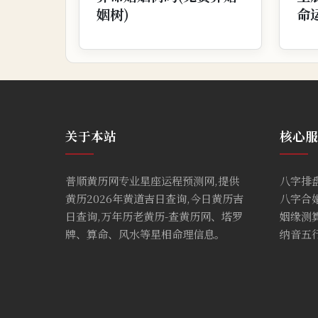
姻树)
命
关于本站
核心服
普顺黄历网专业星座运程预测网,提供
八字排
黄历2026年黄道吉日查询,今日黄历吉
八字合
日查询,万年历老黄历-查黄历网、塔罗
姻缘测
牌、算命、风水等星相命理信息。
纳音五