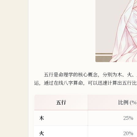
五行是命理学的核心概
念，
分别为木、火、
运，通
过
在
线八字算命，可
以迅
速计算出五行比
五行
比例 (%
木
25%
火
20%