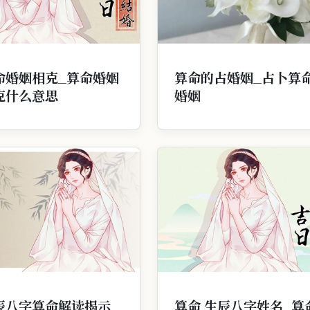
命婚姻相克_算命婚姻
算命的占婚姻_占卜算
克什么意思
婚姻
辰八字算命解读揭示
算命 生辰八字姓名_算