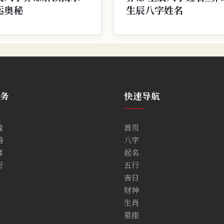
运奥秘
生辰八字姓名
务
快速导航
盘
首页
婚
八字
算
起名
行
五行
吉日
财神
生肖
星座