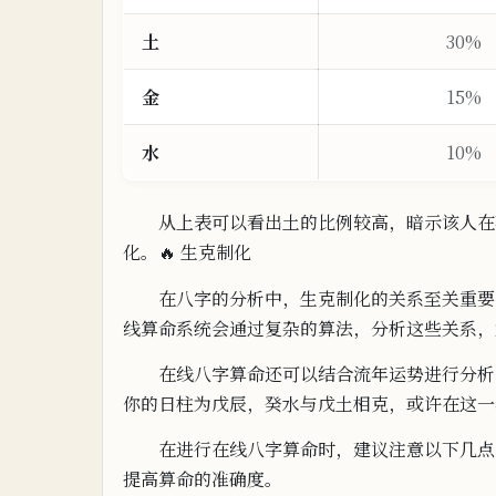
土
30%
金
15%
水
10%
从上表可以看出
土的比例较高，暗示该人在
化。
🔥 生
克
制
化
在八字的分析中，生克制化的关系
至关重要
线算命系统会通过复杂的算
法，
分析这些关系，
在线八字算命还可以结合流年运势进行
分
析
你的日柱为戊辰，癸水与戊土相克，或许在这一年
在进行在线八字算命时，建议注意以下几点：
提高算命的准确度。