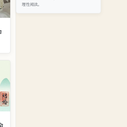
理性阅读。
命
命