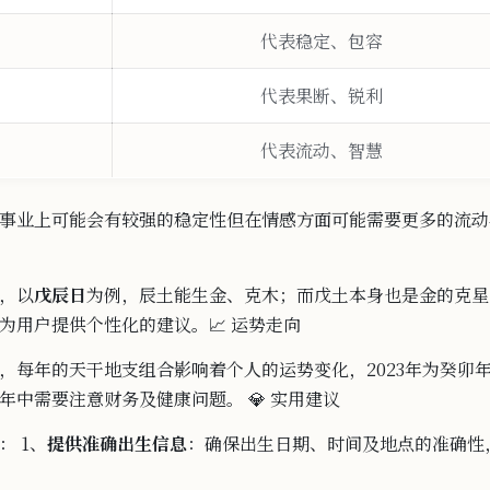
代表稳定、包容
代表果断、锐利
代表流动、智慧
事业上可
能会有较强的稳定性
但在情感方面可能需要更
多的流动
，以
戊辰日
为例，辰土能生金、克木；而戊土本身也是金的克星
为用户提供个
性化的建议。
📈 运
势走
向
，每年的天干地支组合影响
着个
人的运势变化，2023年为癸卯
中需要注意财务及健康问题。 💎 实用建议
 1、
提供准确出生信息
：确保出生日
期、时间及地点的
准确性