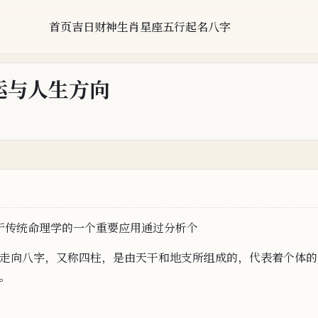
首页
吉日
财神
生肖
星座
五行
起名
八字
运与人生方向
于传统命理学的一个重要应用
通过分析个
走向
八字，又称四柱，
是由天干和地支所组成的，代表着个体的
。