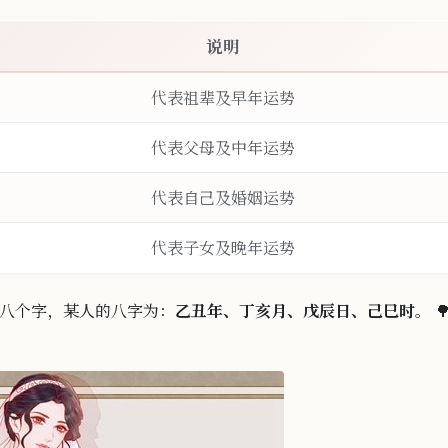
说明
代表祖辈及早年运势
代表父母及中年运势
代表自己及婚姻运势
代表子
女及晚年
运势
八个字，某人的八字为：
乙丑年、丁亥月、戊辰日、己
巳
时
。 