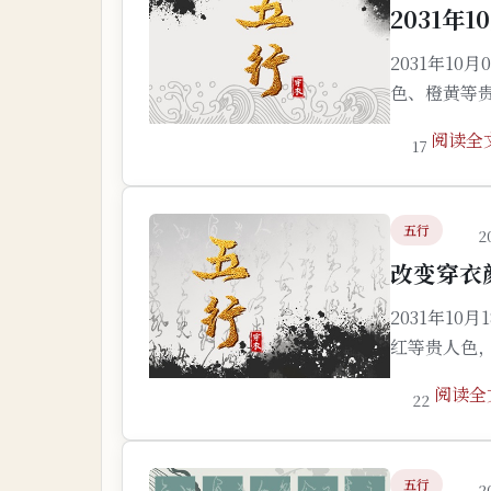
2031年
2031年1
色、橙黄等
阅读全
17
五行
2
改变穿衣颜
2031年1
红等贵人色
阅读全
22
五行
2