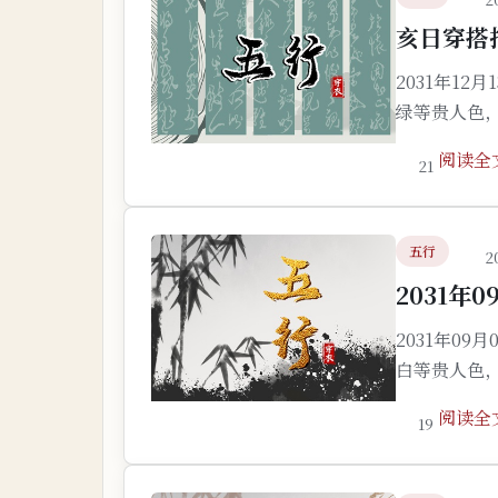
亥日穿搭指
2031年1
绿等贵人色
阅读全
21
五行
2
2031年
2031年0
白等贵人色
阅读全
19