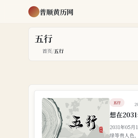
普顺黄历网
五行
首页
/
五行
五行
2
想在203
2031年0
绿等贵人色