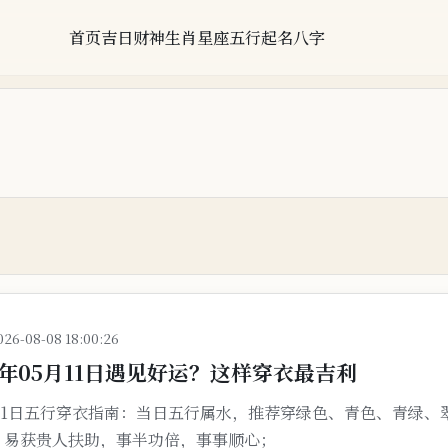
首页
吉日
财神
生肖
星座
五行
起名
八字
026-08-08 18:00:26
1年05月11日遇见好运？这样穿衣最吉利
5月11日五行穿衣指南：当日五行属水，推荐穿绿色、青色、青绿、
，易获贵人扶助，事半功倍，事事顺心；