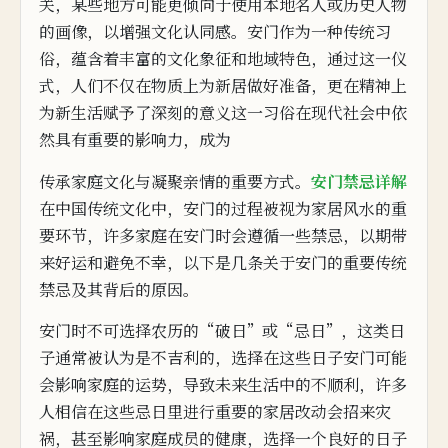
关，某些地方可
能更倾向于使用本地名人或历史人物
的画像，以增强文化认同感。安
门作为一种传统习
俗，
蕴含着丰富
的
文化象征和地域特色，通过这一仪
式，人们不仅在
物质
上为新居做好准备，更在精神上
为新生活赋予了深刻的意义
这一习俗在现代社会中依
然具
有
重
要的影响力，
成
为
传承家庭文化与
凝聚
亲情的重要方式。
安门禁忌详解
在中国传统文化中，安门的过程被视为家居风水的
重
要环节，许多家庭在安门
时会遵循一些禁忌，
以期带
来好运和避免不幸，以下是几条关于安门的重要传统
禁忌及其背后的原因。
安门时不可选择农历的“破日”或“忌
日”，这
类日
子通常被认为
是不
吉
利的，选择在这些日子安门可能
会影响家庭的运势，导
致
未来生活中的不顺利，许多
人相信在这些忌
日
里进行重要的家居改动会招来灾
祸，甚
至
影
响家庭
成员的健康，
选择一个良好的日子