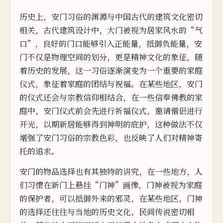
历史上，安门习俗的渊源与中国古代的建筑文化密切
相关，古代建筑设
计
中，
大门被视为居家风水的“气
口”，良好的门口能够引入正能量，抵御负能量，安
门不仅是物理空间的划分，更是精神文化的象征，随
着历史的
发
展，这一习俗逐渐演变为一个重要的
家庭
仪
式，象征着家庭的团结与祝福。在某些地区，安门
的仪式还会与宗教信仰相结合，在一些信奉佛教的家
庭中，安门仪
式前会先进行
祈
福仪式，邀请僧侣进行
开光，以
期新居能够得到神明的庇护，这种做法不仅
增强了安门习俗的宗教色彩，也反映了人们对精神寄
托的追求。
安门的物品选择也有其独特的讲究，在一些地方，人
们习
惯在新门上悬
挂“门神”画像，门神被视为家庭
的保护者，可以抵御外来的邪灵，在
某
些
地区，门神
的选择还往往与当地
的历史文化、民间
传
说密切相