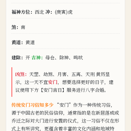
福
神
方
位：
西北
冲：
(庚寅)虎
煞：
南
黄道：
黄道
建除：
开
吉神：
母仓、除神、鸣吠
凶煞：
天罡、劫煞、月害、五离、天刑 黄历
显
示，这一天不宜
安
门
，想要
选
择更好
的
日子，建
议使用下方【安门吉日】服务进行八字合婚。
传统安
门习俗知多少
“安门”作为一种传统习俗，
源于中国古老的民俗信
仰，通常指
的是在新居
落
成
或
乔
迁之
际
对大
门
进行安置的仪式，这一习俗不仅在形
式
上
有所讲究，更
蕴
含着丰富
的文
化
内涵和地域特