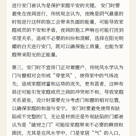
进行安门被
认为是保护家庭平安的关键。 安门时要
避免在夜间进行，传统观念认
为，
夜晚是阴气最重的
时
刻
进行这样的施工会带来负面的能量，
可能导致家
庭成员的不安和矛盾，
夜间的施工声响也可能打扰到
邻里关系，造成不必要的纠纷和误解，选择在阳光明
媚的白天进行安门，
既可以确保施工质量，也能为家
庭带来阳光的正能量。
第三，安门
时
不宜将门正对着
窗
户，
传统风水学认为
门与窗相对
会
形成“穿堂风”，使得家中的气
场流
失，造
成家庭财富
和运势
的
流失，更
有甚者，这
种
布
局还可能引发家庭成员之间的冲突和不和，导致家庭
关
系
紧张，设计时需要充分考虑门和窗的相对位置，
以确保家庭的和谐与安宁。 安门
时要避免使用有缺
陷或不完
整的门，无论是材质还
是外观
缺陷的门都被
认为是“破财之门”
可能给家庭带来不必要的麻烦和
困扰，尤其是在风水学中，门是家居“气”的入口，