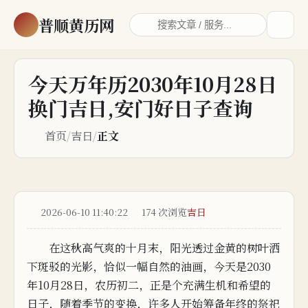
普顺黄历网
今天万年历2030年10月28日
换门吉日,安门好日子查询
首页
/
吉日
/
正文
2026-06-10 11:40:22
174 次浏览
吉日
在
这秋高气爽的十月末，阳光透过金黄
的
树叶洒
下斑驳的
光影
，恰似一幅自
然
的
油画，
今天是2030
年10月28日，农历初二，正是个充满生机和希望的
日子，
随
着
季
节的变换，许多人开始
筹备年终的祭祀