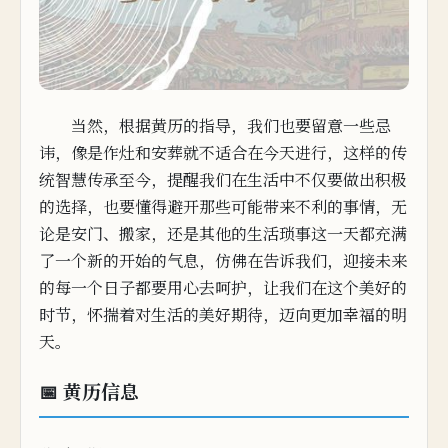
当然，根据黄历的指导，我们也要留意一些忌
讳，像是作
灶和安葬就不适合在今天进行，
这样的传
统智慧传承
至今，提
醒
我们在生活中不仅要做出积极
的选择，也要懂得避开那些可能带来不利的事情，无
论是安门、搬家，还
是
其他的生活琐事
这一天都充满
了一个新的开始的气息，仿佛在告诉我们，迎接未来
的每一个日子都要用心去呵
护，让我们在这个美好的
时节，怀揣着对生
活的美好期待，迈向更加幸福的明
天。
📅 黄历信息