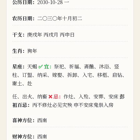
公历日期：
2030-10-28 一
农历日期：
二〇三〇年十月初二
干
支：
庚戌年 丙戌月 丙申日
生肖：
狗年
星座：
天蝎
✅ 宜：
祭祀、祈福、斋醮、沐浴、竖
柱、订盟、纳采、嫁娶、拆卸、入宅、移柩、启钻、
谢土、赴
任、出火、纳畜
❌ 忌：
作灶、入殓、安葬、安床
彭
祖百忌：
丙不修灶必见灾殃 申不安床鬼祟入房
喜神方位：
西南
财神方位
：
西南