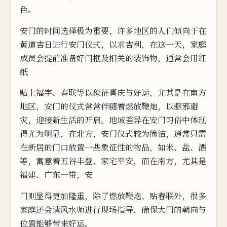
色。
安门的时间选择极为重要，
许多地
区的人们倾向
于在
黄道吉日进行
安
门仪式，以求吉利，在
这
一天，家庭
成员会提前准备好门框及相
关
的装饰物，通常会用红
纸
贴上福字、春联等
以
象
征喜庆与好
运，尤其是在南方
地区，
安门的仪式常常伴随着燃放鞭炮，
以驱邪避
灾，迎接新生活的开启。地域差异在安门习俗中体现
得尤为明显，在北方，安门
仪式较为简洁，通常只
需
在新居
的门口放置一些象征性的物品，
如米、盐、酒
等，寓意着五谷丰登、家宅平安，而在
南方，尤其
是
福建、广东一带，安
门则显得更加隆重，除了燃
放鞭炮、贴春联外，很多
家庭还会请风水师进行现场
指导，确保大门的朝向与
位置能
够带来好运。