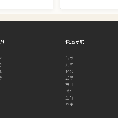
务
快速导航
盘
首页
婚
八字
算
起名
行
五行
吉日
财神
生肖
星座