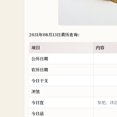
2031年08月13日黄历查询：
项
目
内容
公历日
期
农历日期
今
日干
支
冲煞
今日宜
祭祀、沐
今日
忌