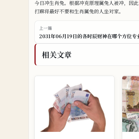
今日冲生肖兔。根据冲克原理属兔人被冲，因此20
打麻将
最
好
不要和
生肖属
兔的
人坐对家。
上一篇
2031年06月19日的各时辰财神在哪个方位专
相关文章