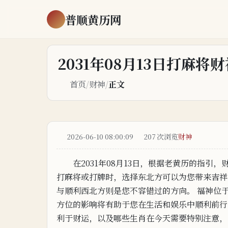
普顺黄历网
2031年08月13日打麻
首页
/
财神
/
正文
2026-06-10 08:00:09
207 次浏览
财神
在2031年08月13日，根据老黄历的指引，
打麻
将
或打
牌
时，
选择东北方可以为您带来吉祥
与顺利
西
北方则是
您不容错过的方向。 福神位
方位的影响将
有助
于
您在生活和娱乐中顺利前行
利于财运，以及哪些生肖在今天需要特别注意，