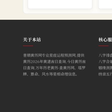
关于本站
核心服
普顺黄历网专业星座运程预测网,提供
八字排
黄历2026年黄道吉日查询,今日黄历吉
八字合
日查询,万年历老黄历-查黄历网、塔罗
姻缘测
牌、算命、风水等星相命理信息。
纳音五