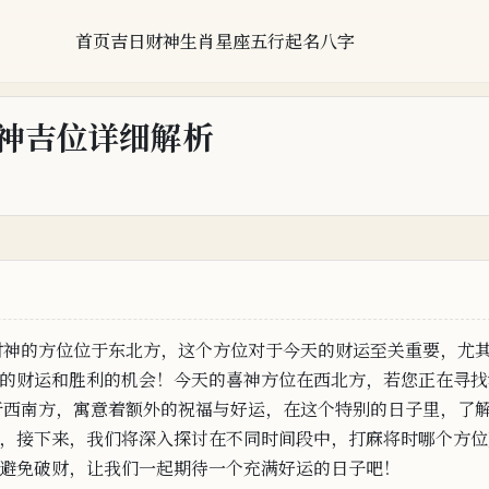
首页
吉日
财神
生肖
星座
五行
起名
八字
将财神吉位详细解析
财神的方位位于东北方，这个方位对
于今
天
的财运至关重要，尤
的财运和胜
利的机会！今天的喜神方位在西北方，若您正在寻找
于西南方，寓意着额外的祝福与
好运，
在
这个特别的日子里，了
，接下来，我
们将
深入探讨在不同时间段中，打麻将时哪个方位
避
免破财，让我们一起期待一个充满好运的
日
子吧！