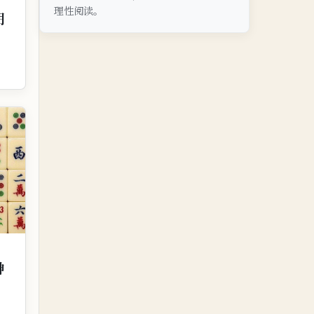
理性阅读。
朝
神