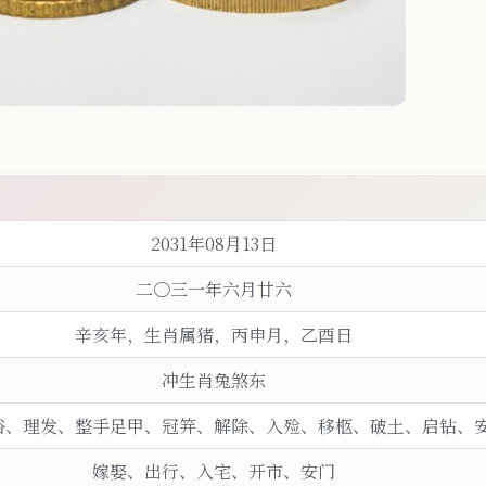
2031年08月13日
二〇三
一
年
六月廿六
辛
亥年，生
肖
属猪
，丙申月，乙酉日
冲生肖兔
煞东
浴、理发、整
手
足甲、冠笄、解除、入殓、移柩、破
土、启钻、
嫁娶、出行、入宅、开市、安门